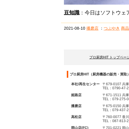
豆知識
：今日はソフトウェ
2021-08-10
播磨店
：
つぶやき
商品
プロ厨房HIT トップペー
プロ厨房HIT（厨房機器の販売・買取
本社/再生センター
〒679-0107 
TEL：0790-47-
姫路店
〒671-1511 
TEL：079-275-
播磨店
〒675-0150
TEL：079-437-
高松店
〒760-0077 
TEL：087-813-
岡山店(FC)
〒701-0221 