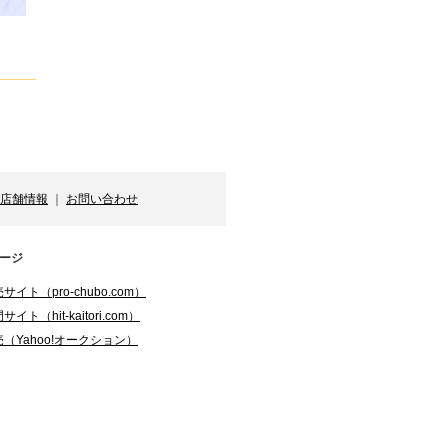
店舗情報
｜
お問い合わせ
ージ
ト（pro-chubo.com）
（hit-kaitori.com）
（Yahoo!オークション）