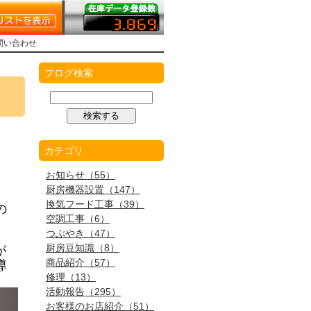
問い合わせ
●
ブログ検索
カテゴリ
お知らせ（55）
厨房機器設置（147）
換気フード工事（39）
の
空調工事（6）
つぶやき（47）
厨房豆知識（8）
が
商品紹介（57）
導
修理（13）
活動報告（295）
お客様のお店紹介（51）