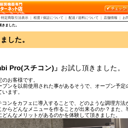
｜
特定商取引法表示
｜
程度 / 保証について
｜
配送 / 送料について
｜
店舗情報
｜
お
頂きました。
きました。
mbi Pro(スチコン)」
お試し頂きました。
定のお客様です。
ーブンを以前使用された事があるそうで、
オープン予定
ています。
のスチコンをカフェに導入することで、
どのような調理方法
こからどんなメニューを作ることが出来るのか？
また、
にどんなメリットがあるのかを体験して頂きました。