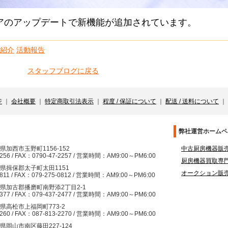
アのアップデートで新機能が追加されています。
紹介
活動報告
スタッフブログに戻る
ジ
｜
会社概要
｜
特定商取引法表示
｜
程度 / 保証について
｜
配送 / 送料について
｜
）
弊社運営ホームペ
兵庫県加西市玉野町1156-152
中古厨房機器販売サイ
2256 / FAX：0790-47-2257 / 営業時間：AM9:00～PM6:00
厨房機器買取専門サイト
兵庫県揖保郡太子町太田1151
オークション販売
0811 / FAX：079-275-0812 / 営業時間：AM9:00～PM6:00
 兵庫県加古郡播磨町南野添2丁目2-1
2377 / FAX：079-437-2477 / 営業時間：AM9:00～PM6:00
香川県高松市上福岡町773-2
2260 / FAX：087-813-2270 / 営業時間：AM9:00～PM6:00
岡山県岡山市南区藤田227-124