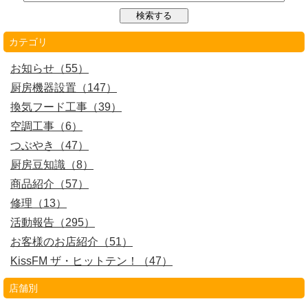
カテゴリ
お知らせ（55）
厨房機器設置（147）
換気フード工事（39）
空調工事（6）
つぶやき（47）
厨房豆知識（8）
商品紹介（57）
修理（13）
活動報告（295）
お客様のお店紹介（51）
KissFM ザ・ヒットテン！（47）
店舗別