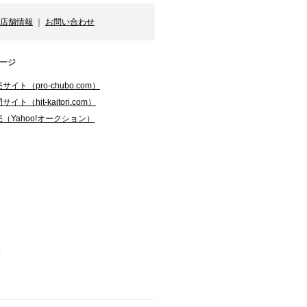
店舗情報
｜
お問い合わせ
ージ
ト（pro-chubo.com）
（hit-kaitori.com）
（Yahoo!オークション）