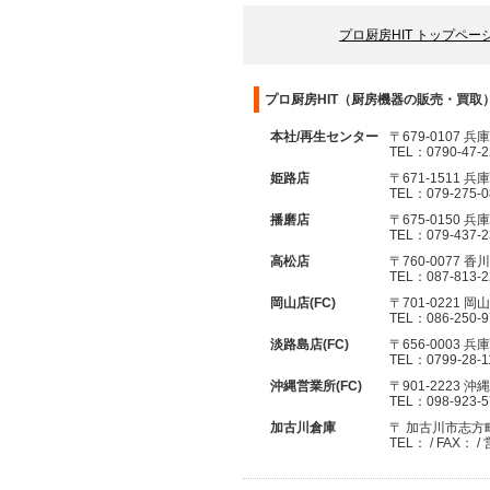
プロ厨房HIT トップペー
プロ厨房HIT（厨房機器の販売・買取
本社/再生センター
〒679-0107 
TEL：0790-47-
姫路店
〒671-1511 
TEL：079-275-
播磨店
〒675-0150
TEL：079-437-
高松店
〒760-0077 
TEL：087-813-
岡山店(FC)
〒701-0221 
TEL：086-250-
淡路島店(FC)
〒656-0003 
TEL：0799-28-1
沖縄営業所(FC)
〒901-2223 沖
TEL：098-923-
加古川倉庫
〒 加古川市志方
TEL： / FAX： 