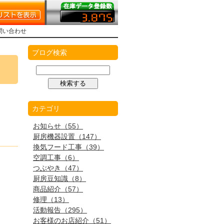
問い合わせ
●
ブログ検索
カテゴリ
お知らせ（55）
厨房機器設置（147）
換気フード工事（39）
空調工事（6）
つぶやき（47）
厨房豆知識（8）
商品紹介（57）
修理（13）
活動報告（295）
お客様のお店紹介（51）