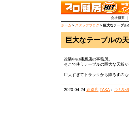
会社概要
ホーム
>
スタッフブログ
>
巨大なテーブル
巨大なテーブルの天
改装中の播磨店の事務所。
そこで使うテーブルの巨大な天板が
巨大すぎてトラックから降ろすのも
2020-04-24
姫路店
TAKA
：
つぶや