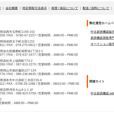
ジ
｜
会社概要
｜
特定商取引法表示
｜
程度 / 保証について
｜
配送 / 送料について
｜
）
弊社運営ホームペ
兵庫県加西市玉野町1156-152
中古厨房機器販売サイ
2256 / FAX：0790-47-2257 / 営業時間：AM9:00～PM6:00
厨房機器買取専門サイト
兵庫県揖保郡太子町太田1151
オークション販売
0811 / FAX：079-275-0812 / 営業時間：AM9:00～PM6:00
 兵庫県加古郡播磨町南野添2丁目2-1
2377 / FAX：079-437-2477 / 営業時間：AM9:00～PM6:00
香川県高松市上福岡町773-2
2260 / FAX：087-813-2270 / 営業時間：AM9:00～PM6:00
岡山県岡山市南区藤田227-124
9776 / FAX：086-236-9635 / 営業時間：AM9:00～PM6:00
兵庫県洲本市中川原町三木田729-4
関連サイト
112 / FAX：0799-28-1096 / 営業時間：AM10:00～PM5:00
縄県宜野湾市大山4-1-1 1F
5758 / FAX：098-923-5759 / 営業時間：AM9:00～PM6:00
中古厨房機器.net
町
/ 営業時間：AM9:00～PM6:00