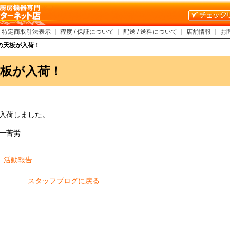
｜
特定商取引法表示
｜
程度 / 保証について
｜
配送 / 送料について
｜
店舗情報
｜
お
の天板が入荷！
板が入荷！
入荷しました。
一苦労
き
活動報告
スタッフブログに戻る