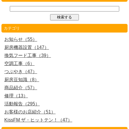
カテゴリ
お知らせ（55）
厨房機器設置（147）
換気フード工事（39）
空調工事（6）
つぶやき（47）
厨房豆知識（8）
商品紹介（57）
修理（13）
活動報告（295）
お客様のお店紹介（51）
KissFM ザ・ヒットテン！（47）