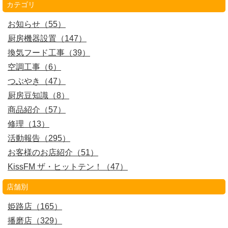
カテゴリ
お知らせ（55）
厨房機器設置（147）
換気フード工事（39）
空調工事（6）
つぶやき（47）
厨房豆知識（8）
商品紹介（57）
修理（13）
活動報告（295）
お客様のお店紹介（51）
KissFM ザ・ヒットテン！（47）
店舗別
姫路店（165）
播磨店（329）