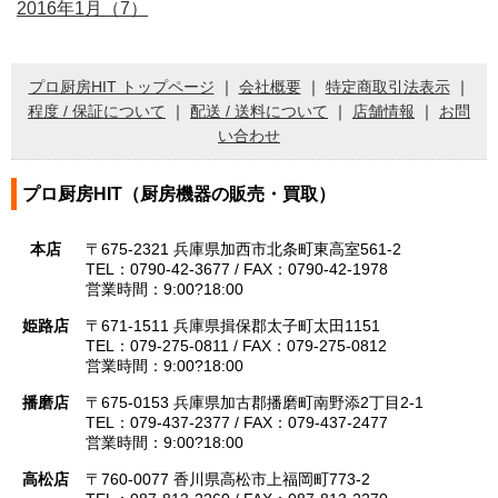
2016年1月（7）
プロ厨房HIT トップページ
｜
会社概要
｜
特定商取引法表示
｜
程度 / 保証について
｜
配送 / 送料について
｜
店舗情報
｜
お問
い合わせ
プロ厨房HIT（厨房機器の販売・買取）
本店
〒675-2321 兵庫県加西市北条町東高室561-2
TEL：0790-42-3677 / FAX：0790-42-1978
営業時間：9:00?18:00
姫路店
〒671-1511 兵庫県揖保郡太子町太田1151
TEL：079-275-0811 / FAX：079-275-0812
営業時間：9:00?18:00
播磨店
〒675-0153 兵庫県加古郡播磨町南野添2丁目2-1
TEL：079-437-2377 / FAX：079-437-2477
営業時間：9:00?18:00
高松店
〒760-0077 香川県高松市上福岡町773-2