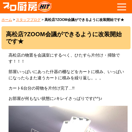
ホーム
>
スタッフブログ
>
高松店?ZOOM会議ができるように改装開始です★
高松店?ZOOM会議ができるように改装開始
です★
高松店の物置を会議室にするべく、ひたすら片付け・掃除で
す！！！
部屋いっぱいにあった什器の棚などをカートに積み、いっぱい
になったらまた違うカートに積みを繰り返し。。。
カート6台分の荷物を片付け完了...!!
お部屋が何もない状態に♪キレイさっぱりです(^^)♪