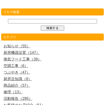
ブログ検索
カテゴリ
お知らせ（55）
厨房機器設置（147）
換気フード工事（39）
空調工事（6）
つぶやき（47）
厨房豆知識（8）
商品紹介（57）
修理（13）
活動報告（295）