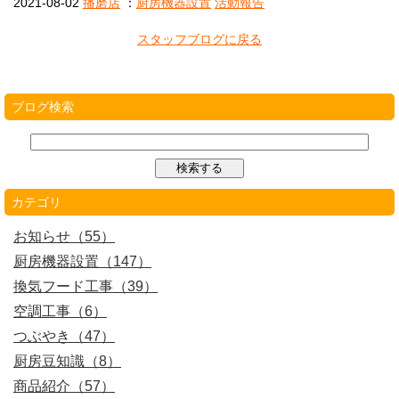
2021-08-02
播磨店
：
厨房機器設置
活動報告
スタッフブログに戻る
ブログ検索
カテゴリ
お知らせ（55）
厨房機器設置（147）
換気フード工事（39）
空調工事（6）
つぶやき（47）
厨房豆知識（8）
商品紹介（57）