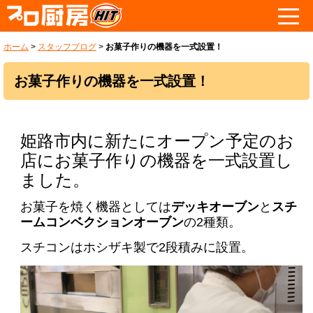
ホーム
>
スタッフブログ
>
お菓子作りの機器を一式設置！
お菓子作りの機器を一式設置！
姫路市内に新たにオープン予定のお
店にお菓子作りの機器を一式設置し
ました。
お菓子を焼く機器としては
デッキオーブン
と
スチ
ームコンベクションオーブン
の2種類。
スチコンはホシザキ製で2段積みに設置。