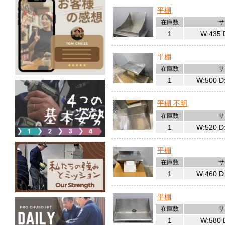
2024-09-23 姫路店 ?謄???
平棚
2024-09-20 ブログ更新!「【KissFM】町屋カ
様」
こちら
在庫数
サ
2024-07-19 ブログ更新！「【KissFM】お
1
W:435 
2024-06-13 ブログ更新！「【実演会】調理の幅
ちら
平棚
2024-06-10 ブログ更新！「【お客様ご紹介】SOF
様」
こちら
在庫数
サ
2024-06-05 ブログ更新！「【お客様の声】じ
1
W:500 D
2024-05-30 ブログ更新！「【買取】遠方か
取！」
こちら
2024-05-22 ブログ更新！「【ショールーム
平棚 不明
催！」
こちら
在庫数
サ
2024-05-18 ブログ更新！「常に進化するライ
1
W:520 D
に認定！」
こちら
2024-05-17 ブログ更新！「KissFMの生
様」
こちら
平棚
2024-05-15 ブログ更新！「鮮度保持装置「DENBA
在庫数
サ
入！」
こちら
1
W:460 D
2024-05-13 ブログ更新！「【実演会】スチ
方が参加くださいました♪」
こちら
2024-05-10 ブログ更新！「【換気設備工事
平棚
工事のご依頼！」
こちら
在庫数
サ
2024-05-09 ブログ更新！「【ショールーム
1
W:580 
リオをお試し！」
こちら