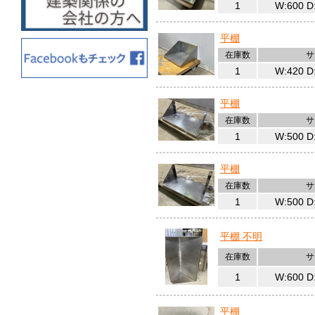
1
W:600 D
ン！」
こちら
2024-02-16 ブログ更新！「【お客様の声】景
2024-02-16 ブログ更新！「KissFMの生放送
平棚
2024-02-15 ブログ更新！「【空調設備】エ
在庫数
サ
2024-01-30 ブログ更新！「約8年間お付き
1
W:420 D
舗！」
こちら
2024-01-23 ブログ更新！「水と油のフライ
ちら
平棚
2024-01-20 ブログ更新！「【買取】難易度
在庫数
サ
出！」
こちら
2024-01-19 ブログ更新！「【厨房一式案件
1
W:500 D
区新店舗！」
こちら
2024-01-18 ブログ更新！「Kissfmの生放送
平棚
2024-01-17 ブログ更新！「営業時間前に完
焼機を移設！」
こちら
在庫数
サ
2024-01-10 ブログ更新！「RATIONAL KITCHE
1
W:500 D
2024-01-05 ブログ更新！「新年明けまして
2023-12-28 ブログ更新！「本年も大変お世話
2023-12-28 ブログ更新！「第20期経営指針発
平棚 不明
2023-12-26 ブログ更新！「【買取】約500
在庫数
サ
ちら
2023-12-25 ブログ更新！「KissFMの生
1
W:600 D
ら
2023-12-20 ブログ更新！「プレハブ冷蔵庫展
平棚
2023-12-02 ブログ更新！「姫路市役所前に