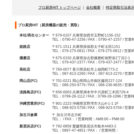
プロ厨房HIT トップページ
｜
会社概要
｜
特定商取引法表
プロ厨房HIT（厨房機器の販売・買取）
本社/再生センター
〒679-0107 兵庫県加西市玉野町1156-152
TEL：0790-47-2256 / FAX：0790-47-2257 / 
姫路店
〒671-1511 兵庫県揖保郡太子町太田1151
TEL：079-275-0811 / FAX：079-275-0812 / 
播磨店
〒675-0150 兵庫県加古郡播磨町南野添2丁目2-1
TEL：079-437-2377 / FAX：079-437-2477 / 
高松店
〒760-0077 香川県高松市上福岡町773-2
TEL：087-813-2260 / FAX：087-813-2270 / 
岡山店(FC)
〒701-0221 岡山県岡山市南区藤田227-124
TEL：086-250-9776 / FAX：086-236-9635 / 
淡路島店(FC)
〒656-0003 兵庫県洲本市中川原町三木田729-4
TEL：0799-28-1112 / FAX：0799-28-1096 / 
沖縄営業所(FC)
〒901-2223 沖縄県宜野湾市大山4-1-1 1F
TEL：098-923-5758 / FAX：098-923-5759 / 
加古川倉庫
〒 加古川市志方町
TEL： / FAX： / 営業時間：AM9:00～PM6:00
新居浜店(FC)
〒792-0856 愛媛県新居浜市船木4483-2
TEL：0897-47-4851 / FAX： / 営業時間：