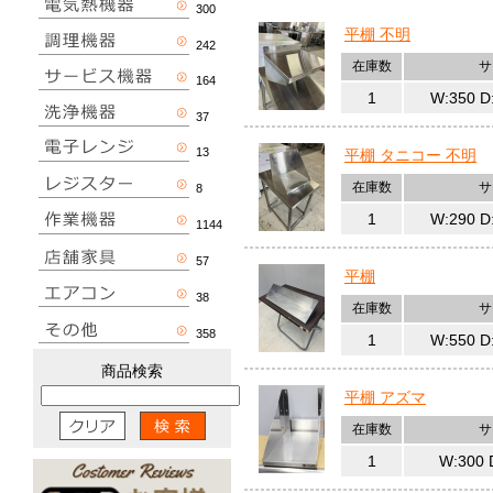
ていただきました♪」
こちら
300
2025-10-08 ブログ更新！「人気うどん店「
平棚 不明
た！！」
こちら
242
2025-10-06 ブログ更新！「【KissFM】 麺
在庫数
サ
164
2025-08-05 ブログ更新！「【KissFM】 
1
W:350 D
2025-06-24 ブログ更新！「香川県に新たな
37
入設置してきました！」
こちら
2025-05-19 ブログ更新！「【KissFM】焼肉工
13
平棚 タニコー 不明
2025-03-31 ブログ更新！「【KissFM】ごは
こちら
在庫数
サ
8
2025-03-15 ブログ更新！「冷蔵ショーケー
1
W:290 D
ました！」
こちら
1144
2025-03-03 ブログ更新！「姫路店 防災訓練
57
2025-02-28 ブログ更新！「オーダーメイド
平棚
した！！」
こちら
38
2025-02-24 ブログ更新!「【KissFM】鯛そ
在庫数
サ
こちら
358
1
W:550 D
2025-01-21 ブログ更新！「ラショナル製ス
リオを使ったキッチンライブ開催！」
こちら
商品検索
2025-01-14 ブログ更新！「【ミキサー入れ
平棚 アズマ
施工しました！」
こちら
2024-12-24 ブログ更新！「第21期経営指針発
在庫数
サ
2024-11-21 ブログ更新！「冷凍自動販売機 
1
W:300 
【IN 沖縄】」
こちら
2024-10-23 ブログ更新！「【KissFM】168Gelat