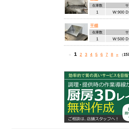
2023-11-22 ブログ更新！「ラショナル実演会～
在庫数
サ
2023-11-17 ブログ更新！「KissFMの生放
1
W:900 D
2023-11-16 ブログ更新！「【お客様の声】中
2023-11-15 ブログ更新！「内定者に向けて
2023-11-11 ブログ更新！「稲美町のケーキ屋
平棚
2023-11-02 ブログ更新！「CADオペレータ
在庫数
サ
2023-10-26 ブログ更新！「もうすぐオープ
1
W:500 D
ら
2023-10-19 ブログ更新！「KissFMの生放送
2023-10-18 ブログ更新！「買取見積の動画
1
«
2
3
4
5
6
7
8
»
（
15
2023-10-17 ブログ更新！「お客様から移転
す！」
こちら
2023-10-04 ブログ更新！「稲美町のケーキ
した♪」
こちら
2023-09-27 ブログ更新！「徳島県で換気フー
2023-09-22 ブログ更新！「KissFMの生放送！korean
こちら