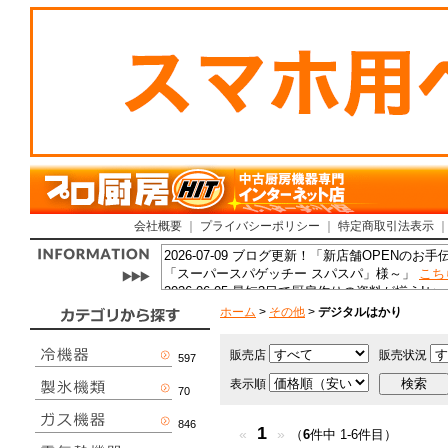
会社概要
｜
プライバシーポリシー
｜
特定商取引法表示
2026-07-09 ブログ更新！「新店舗OPENの
「スーパースパゲッチー スパスパ」様～」
こち
2026-06-05 最短3日で厨房作りの資料が揃う
ました!
こちら
ホーム
>
その他
>
デジタルはかり
2026-04-15 ブログ更新！「【KissFM】 らぁ
2026-04-02 ブログ更新！「【KissFM】 く
販売店
販売状況
597
2026-03-31 ブログ更新！「クッキングライ
ら
表示順
70
2025-12-08 第22期経営指針発表会!
こちら
2025-11-20 【KissFM】 網野家
こちら
846
1
«
»
（
6
件中 1-6件目）
2025-10-11 ブログ更新！「お菓子屋USAG