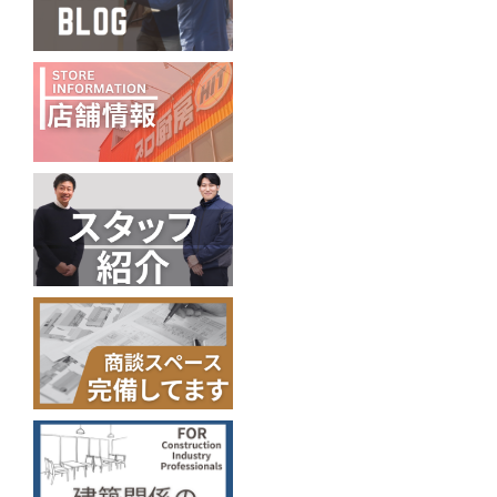
2024-05-08 ブログ更新！「【厨房機器入替
搬入！」
こちら
2024-05-01 ブログ更新！「【搬入設置】念
せて搬入設置！」
こちら
2024-04-23 ブログ更新！「【Kiss FM】〆
2024-04-18 ブログ更新！「新入社員が入社し
2024-04-08 ブログ更新！「【商品紹介】リ
しました！」
こちら
2024-04-03 ブログ更新！「【お客様の声】源
2024-03-22 ブログ更新！「Kiss FMの生放送！Boula
ちら
2024-03-18 ブログ更新！「【厨房一式】新カ
ださい♪」
こちら
2024-03-15 ブログ更新！「いつもお世話に
チラーを搬入設置！」
こちら
2024-03-12 ブログ更新！「はりまっちの採
ら
2024-03-05 ブログ更新！「【入れ替え】ギ
蔵庫搬出入！」
こちら
2024-03-02 ブログ更新！「プレハブ冷凍庫
～」
こちら
2024-02-29 ブログ更新！「プレハブ冷凍庫
ら
2024-02-22 ブログ更新！「お客様の声 ボム
2024-02-21 ブログ更新！「【厨房機器一式