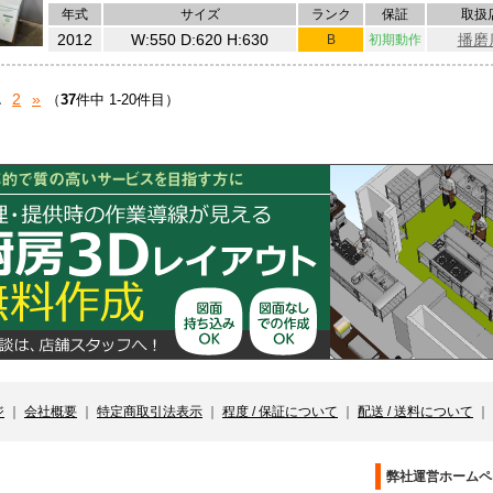
年式
サイズ
ランク
保証
取扱
2012
W:550 D:620 H:630
播磨
B
初期動作
1
2
»
（
37
件中 1-20件目）
ジ
｜
会社概要
｜
特定商取引法表示
｜
程度 / 保証について
｜
配送 / 送料について
｜
）
弊社運営ホームペ