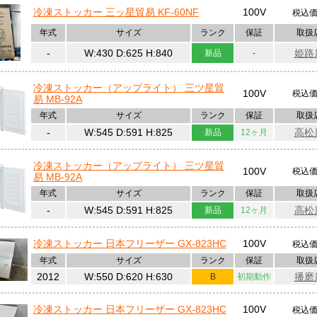
冷凍ストッカー 三ッ星貿易 KF-60NF
100V
税込
年式
サイズ
ランク
保証
取扱
-
W:430 D:625 H:840
姫路
新品
-
冷凍ストッカー（アップライト） 三ツ星貿
100V
税込
易 MB-92A
年式
サイズ
ランク
保証
取扱
-
W:545 D:591 H:825
高松
新品
12ヶ月
冷凍ストッカー（アップライト） 三ツ星貿
100V
税込
易 MB-92A
年式
サイズ
ランク
保証
取扱
-
W:545 D:591 H:825
高松
新品
12ヶ月
冷凍ストッカー 日本フリーザー GX-823HC
100V
税込
年式
サイズ
ランク
保証
取扱
2012
W:550 D:620 H:630
播磨
B
初期動作
冷凍ストッカー 日本フリーザー GX-823HC
100V
税込