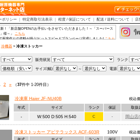
ーポリシー
｜
特定商取引法表示
｜
程度 / 保証について
｜
配送 / 送料について
｜
店
 ブログ更新！「新店舗OPENのお手伝いをさせていただきました！～「スーパース
パ」様～」
こちら
 最短3日で厨房作りの資料が揃う!ヒットスピードプランページ完成しました!
こちら
ログ更新！「【KissFM】 らぁ麺 上杉」
こちら
>
冷機器
>
冷凍ストッカー
ログ更新！「【KissFM】 くるま焼肉店」
こちら
 ブログ更新！「クッキングライブ開催！肉料理＆スイーツ編」
こちら
2期経営指針発表会!
こちら
店
販売状況
ランク
ssFM】 網野家
こちら
 ブログ更新！「お菓子屋USAGI様 厨房機器導入のお手伝いをさせていただきまし
順
サイズ(幅)
～
電源
 ブログ更新！「人気うどん店「のぶ屋」さん 移転のお手伝いしました！！」
こち
1
2
»
（
37
件中 1-20件目）
ブログ更新！「【KissFM】 麺屋 べ～ちゃん」
こちら
ブログ更新！「【KissFM】 ベーカリーレインツリー」
こちら
冷凍庫 Haier JF-NU40B
 ブログ更新！「香川県に新たなとんかつの名店誕生！厨房機器を搬入設置してきま
税込
年式
サイズ
ランク
保証
取扱
ログ更新！「【KissFM】焼肉工房 みつや 様」
こちら
ログ更新！「【KissFM】ごはんやさん ときどき おさけ 心音 様」
こちら
-
W:500 D:505 H:540
岡山店(
C
-
 ブログ更新！「冷蔵ショーケース・焼き芋焼器の搬入設置をしてきました！」
こち
ブログ更新！「姫路店 防災訓練隊！」
こちら
冷凍ストッカー アビテラックス ACF-603R
100V
税込
 ブログ更新！「オーダーメイドの特注うどん釜をご依頼いただきました！！」
こち
年式
サイズ
ランク
保証
取扱