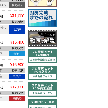
FC)
販売終了
¥11,000
価格
店
販売状況
生セン
販売中
ー
¥15,400
価格
店
販売状況
店
商談中
¥16,500
価格
店
販売状況
店
販売中
¥17,600
価格
店
販売状況
店
売約済