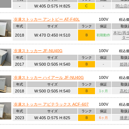
ブログ更新!「【KissFM】鯛そばと宇和島鯛めしのお店 鯛の夢 様」
こちら
-
W:405 D:575 H:825
岡山店(
C
-
 ブログ更新！「ラショナル製スチームコンベクションオーブン・バリオを使ったキ
」
こちら
 ブログ更新！「【ミキサー入れ替え工事】京都の老舗パン屋さんで施工しまし
冷凍ストッカー アントビー AT-F40L
100V
税込
年式
サイズ
ランク
保証
取扱
ブログ更新！「第21期経営指針発表会」
こちら
ブログ更新！「冷凍自動販売機 ど冷えもんを5台 買取してきました【IN 沖縄】」
本社/再
2018
W:470 D:450 H:510
B
初期動作
タ
更新！「【KissFM】168Gelato Caffe 様」
こちら
?謄???
ログ更新!「【KissFM】町屋カフェ つどい場TAO(タオ) 第二幕 様」
こちら
冷凍ストッカー JF-NU40G
100V
税込
ブログ更新！「【KissFM】お好み焼き ここっ様」
こちら
年式
サイズ
ランク
保証
取扱
ブログ更新！「【実演会】調理の幅を広げるRATIONAL製品！」
こちら
ログ更新！「【お客様ご紹介】SOFT CREAM MATSUMOTOKE様」
こちら
2017
W:500 D:505 H:540
姫路
B
-
ブログ更新！「【お客様の声】じゃがぱん様」
こちら
 ブログ更新！「【買取】遠方からの依頼！プレハブ冷凍庫を買取！」
こちら
 ブログ更新！「【ショールーム】スタッフ向けにバリオ勉強会を開催！」
冷凍ストッカー ハイアール JF-NU40G
こちら
100V
税込
 ブログ更新！「常に進化するライズアップ！健康経営優良法人2024に認定！」
こ
年式
サイズ
ランク
保証
取扱
2018
W:500 D:505 H:540
高松
ブログ更新！「KissFMの生放送！アイスやねん。クレープやねん。様」
B
こちら
1ヶ月
ログ更新！「鮮度保持装置「DENBA（DENBA Fresh Pro）」導入！」
こちら
 ブログ更新！「【実演会】スチコンのキッチンライブ！たくさんの方が参加くださ
冷凍ストッカー アビテラックス ACF-607
100V
税込
 ブログ更新！「【換気設備工事】パン屋さん開業に向けて換気設備工事のご依
年式
サイズ
ランク
保証
取扱
2023
W:405 D:575 H:825
播磨
B
6ヶ月
 ブログ更新！「【ショールーム】リニューアルオープンに向けてバリオをお試
 ブログ更新！「【厨房機器入替】重量級の機器をカウンター越えで搬入！」
こちら