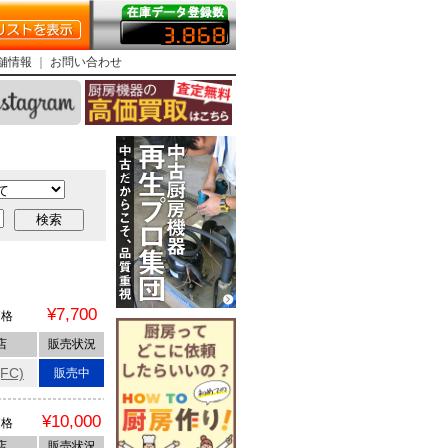
舗情報
｜
お問い合わせ
●
¥7,700
価格
店
販売状況
FC)
販売中
¥10,000
価格
店
販売状況