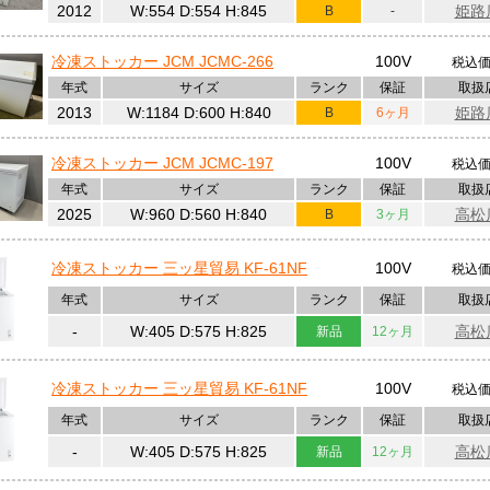
2012
W:554 D:554 H:845
姫路
B
-
 ブログ更新！「営業時間前に完了！ ドロワー式冷凍庫＆電気式餃子焼機を移設！」
更新！「RATIONAL KITCHEN LIVE！！」
こちら
冷凍ストッカー JCM JCMC-266
100V
税込
 ブログ更新！「新年明けましておめでとうございます。」
こちら
ブログ更新！「本年も大変お世話になりました。」
こちら
年式
サイズ
ランク
保証
取扱
ブログ更新！「第20期経営指針発表会」
こちら
2013
W:1184 D:600 H:840
姫路
B
6ヶ月
ブログ更新！「【買取】約500kgの機器を横倒して搬出成功！」
こちら
ブログ更新！「KissFMの生放送！天垣内ラーメン星と月様！」
こちら
ブログ更新！「プレハブ冷蔵庫展示中！！」
こちら
冷凍ストッカー JCM JCMC-197
100V
税込
 ブログ更新！「姫路市役所前にパン屋さんができました。」
こちら
ブログ更新！「ラショナル実演会～IN高松～」
こちら
年式
サイズ
ランク
保証
取扱
ブログ更新！「KissFMの生放送！源平うどん様！」
こちら
2025
W:960 D:560 H:840
高松
B
3ヶ月
ブログ更新！「【お客様の声】中國菜 有道理様」
こちら
 ブログ更新！「内定者に向けてインターンシップを実施♪」
こちら
ブログ更新！「稲美町のケーキ屋さんの試作会♪」
こちら
冷凍ストッカー 三ッ星貿易 KF-61NF
100V
税込
ブログ更新！「CADオペレーターと現場調査へ！」
こちら
 ブログ更新！「もうすぐオープンするケーキ屋さんの試作会♪」
こちら
年式
サイズ
ランク
保証
取扱
ログ更新！「KissFMの生放送！有道理様！」
こちら
 ブログ更新！「買取見積の動画マニュアル撮影会！」
こちら
-
W:405 D:575 H:825
高松
新品
12ヶ月
 ブログ更新！「お客様から移転のご依頼！もうすぐオープンです！」
こちら
 ブログ更新！「稲美町のケーキ屋さん！やっと厨房機器搬入できました♪」
こちら
ブログ更新！「徳島県で換気フード工事！」
こちら
冷凍ストッカー 三ッ星貿易 KF-61NF
100V
税込
新！「KissFMの生放送！korean cafe dinning omoroza様」
こちら
年式
サイズ
ランク
保証
取扱
-
W:405 D:575 H:825
高松
新品
12ヶ月