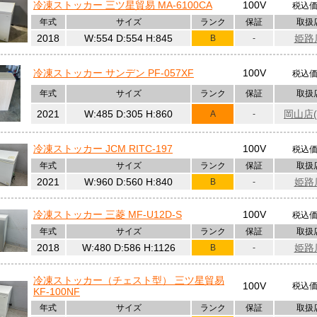
冷凍ストッカー 三ツ星貿易 MA-6100CA
100V
税込
 ブログ更新！「【搬入設置】念入りの事前準備！大型機器を安定させて搬入設
年式
サイズ
ランク
保証
取扱
ログ更新！「【Kiss FM】〆そば屋 播州吉田家様！」
こちら
2018
W:554 D:554 H:845
姫路
B
-
ブログ更新！「新入社員が入社しました！」
こちら
 ブログ更新！「【商品紹介】リーチイン冷凍ショーケース16台入荷しました！」
こ
冷凍ストッカー サンデン PF-057XF
100V
税込
ブログ更新！「【お客様の声】源平うどん様」
こちら
更新！「Kiss FMの生放送！Boulanger petit bonheur様！」
こちら
年式
サイズ
ランク
保証
取扱
 ブログ更新！「【厨房一式】新カフェOPEN！レイアウトもお任せください♪」
こ
2021
W:485 D:305 H:860
岡山店(
A
-
 ブログ更新！「いつもお世話になっている「松本家」様にブラストチラーを搬入設
 ブログ更新！「はりまっちの採用イベントに参加しました！」
こちら
冷凍ストッカー JCM RITC-197
100V
税込
 ブログ更新！「【入れ替え】ギリギリの折り返し階段！大型台下冷蔵庫搬出入！」
年式
サイズ
ランク
保証
取扱
 ブログ更新！「プレハブ冷凍庫＋餡練機の移設 ～搬入＋組立編～」
こちら
2021
W:960 D:560 H:840
姫路
B
-
 ブログ更新！「プレハブ冷凍庫＋餡練機の移設！～搬出編～」
こちら
ブログ更新！「お客様の声 ボムナルチキン様！」
こちら
 ブログ更新！「【厨房機器一式】西宮市に焼き菓子屋がオープン！」
こちら
冷凍ストッカー 三菱 MF-U12D-S
100V
税込
ブログ更新！「【お客様の声】景膳舎 空種様」
こちら
年式
サイズ
ランク
保証
取扱
ログ更新！「KissFMの生放送！鳥とも様！」
こちら
 ブログ更新！「【空調設備】エアコンの入れ替え工事！」
こちら
2018
W:480 D:586 H:1126
姫路
B
-
 ブログ更新！「約8年間お付き合いがあるお客様！加古川駅前に新店舗！」
こちら
 ブログ更新！「水と油のフライヤー！WAOフライヤーを導入！」
こちら
冷凍ストッカー（チェスト型） 三ツ星貿易
 ブログ更新！「【買取】難易度MAX！デッキオーブン解体して搬出！」
こちら
100V
税込
KF-100NF
 ブログ更新！「【厨房一式案件】入社2年目営業マン担当の神戸長田区新店舗！」
年式
サイズ
ランク
保証
取扱
ログ更新！「Kissfmの生放送！景膳舎 空種様！」
こちら