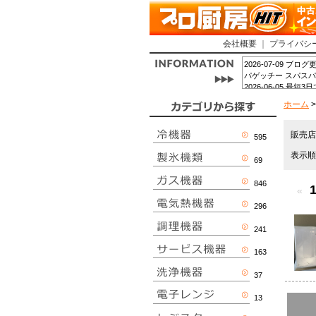
会社概要
｜
プライバシ
2026-07-09
パゲッチー スパス
2026-06-05
2026-04-15 ブ
ホーム
2026-04-02 ブ
2026-03-31
2025-12-08 第2
販売
595
2025-11-20 【Ki
2025-10-11
表示
69
た♪」
こちら
2025-10-08
846
ら
«
2025-10-06 
296
2025-08-05 
2025-06-24
241
した！」
こちら
2025-05-19 ブ
163
2025-03-31 ブ
2025-03-15
37
ら
2025-03-03 
13
2025-02-28
ら