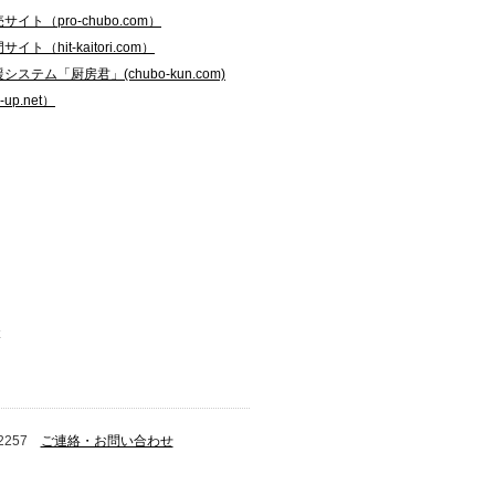
ト（pro-chubo.com）
（hit-kaitori.com）
ステム「厨房君」(chubo-kun.com)
up.net）
-2257
ご連絡・お問い合わせ