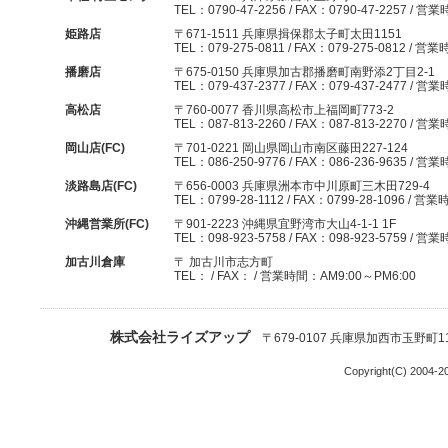
TEL：0790-47-2256 / FAX：0790-47-2257 / 
姫路店
〒671-1511 兵庫県揖保郡太子町太田1151
TEL：079-275-0811 / FAX：079-275-0812 / 
播磨店
〒675-0150 兵庫県加古郡播磨町南野添2丁目2-1
TEL：079-437-2377 / FAX：079-437-2477 / 
高松店
〒760-0077 香川県高松市上福岡町773-2
TEL：087-813-2260 / FAX：087-813-2270 / 
岡山店(FC)
〒701-0221 岡山県岡山市南区藤田227-124
TEL：086-250-9776 / FAX：086-236-9635 / 
淡路島店(FC)
〒656-0003 兵庫県洲本市中川原町三木田729-4
TEL：0799-28-1112 / FAX：0799-28-1096 / 
沖縄営業所(FC)
〒901-2223 沖縄県宜野湾市大山4-1-1 1F
TEL：098-923-5758 / FAX：098-923-5759 / 
加古川倉庫
〒 加古川市志方町
TEL： / FAX： / 営業時間：AM9:00～PM6:00
株式会社ライズアップ
〒679-0107 兵庫県加西市玉野町1156-
Copyright(C) 2004-202