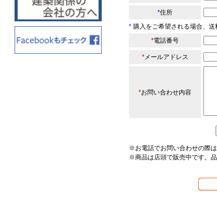
ン！」
こちら
*
住所
2024-02-16 ブログ更新！「【お客様の声】景
2024-02-16 ブログ更新！「KissFMの生放送
*
購入をご希望される場合、送
2024-02-15 ブログ更新！「【空調設備】エ
2024-01-30 ブログ更新！「約8年間お付き
*
電話番号
舗！」
こちら
*
メールアドレス
2024-01-23 ブログ更新！「水と油のフライ
ちら
2024-01-20 ブログ更新！「【買取】難易度
出！」
こちら
*
お問い合わせ内容
2024-01-19 ブログ更新！「【厨房一式案件
区新店舗！」
こちら
2024-01-18 ブログ更新！「Kissfmの生放送
2024-01-17 ブログ更新！「営業時間前に完
焼機を移設！」
こちら
2024-01-10 ブログ更新！「RATIONAL KITCHE
2024-01-05 ブログ更新！「新年明けまして
※お電話でお問い合わせの際は
2023-12-28 ブログ更新！「本年も大変お世話
※商品は店頭で販売中です。品
2023-12-28 ブログ更新！「第20期経営指針発
2023-12-26 ブログ更新！「【買取】約500
ちら
2023-12-25 ブログ更新！「KissFMの生
ら
2023-12-20 ブログ更新！「プレハブ冷蔵庫展
2023-12-02 ブログ更新！「姫路市役所前に