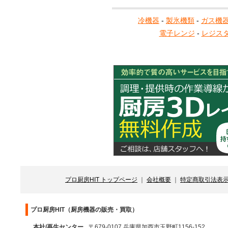
2023-11-22 ブログ更新！「ラショナル実演会～
2023-11-17 ブログ更新！「KissFMの生放
冷機器
-
製氷機類
-
ガス機
2023-11-16 ブログ更新！「【お客様の声】中
電子レンジ
-
レジス
2023-11-15 ブログ更新！「内定者に向けて
2023-11-11 ブログ更新！「稲美町のケーキ屋
2023-11-02 ブログ更新！「CADオペレータ
2023-10-26 ブログ更新！「もうすぐオープ
ら
2023-10-19 ブログ更新！「KissFMの生放送
2023-10-18 ブログ更新！「買取見積の動画
2023-10-17 ブログ更新！「お客様から移転
す！」
こちら
2023-10-04 ブログ更新！「稲美町のケーキ
した♪」
こちら
2023-09-27 ブログ更新！「徳島県で換気フー
2023-09-22 ブログ更新！「KissFMの生放送！korean
こちら
プロ厨房HIT トップページ
｜
会社概要
｜
特定商取引法表
プロ厨房HIT（厨房機器の販売・買取）
本社/再生センター
〒679-0107 兵庫県加西市玉野町1156-152