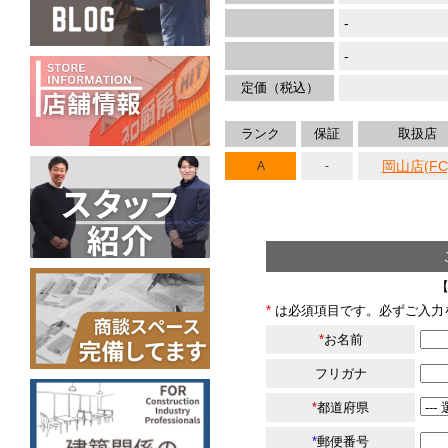
2024-05-08 ブログ更新！「【厨房機器入替
-
搬入！」
こちら
2024-05-01 ブログ更新！「【搬入設置】念
-
せて搬入設置！」
こちら
2024-04-23 ブログ更新！「【Kiss FM】〆
定価（税込）
2024-04-18 ブログ更新！「新入社員が入社し
2024-04-08 ブログ更新！「【商品紹介】リ
ランク
保証
取扱店
しました！」
こちら
2024-04-03 ブログ更新！「【お客様の声】源
岡山店(FC
A
-
2024-03-22 ブログ更新！「Kiss FMの生放送！Boula
ちら
2024-03-18 ブログ更新！「【厨房一式】新カ
ださい♪」
こちら
2024-03-15 ブログ更新！「いつもお世話に
チラーを搬入設置！」
こちら
2024-03-12 ブログ更新！「はりまっちの採
ら
*
は必須項目です。必ずご入力
2024-03-05 ブログ更新！「【入れ替え】ギ
蔵庫搬出入！」
こちら
*
お名前
2024-03-02 ブログ更新！「プレハブ冷凍庫
～」
こちら
フリガナ
2024-02-29 ブログ更新！「プレハブ冷凍庫
ら
*
都道府県
2024-02-22 ブログ更新！「お客様の声 ボム
2024-02-21 ブログ更新！「【厨房機器一式
*
郵便番号