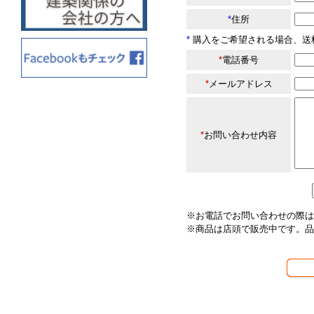
ン！」
こちら
*
住所
2024-02-16 ブログ更新！「【お客様の声】景
2024-02-16 ブログ更新！「KissFMの生放送
*
購入をご希望される場合、送
2024-02-15 ブログ更新！「【空調設備】エ
2024-01-30 ブログ更新！「約8年間お付き
*
電話番号
舗！」
こちら
2024-01-23 ブログ更新！「水と油のフライ
*
メールアドレス
ちら
2024-01-20 ブログ更新！「【買取】難易度
出！」
こちら
2024-01-19 ブログ更新！「【厨房一式案件
*
お問い合わせ内容
区新店舗！」
こちら
2024-01-18 ブログ更新！「Kissfmの生放送
2024-01-17 ブログ更新！「営業時間前に完
焼機を移設！」
こちら
2024-01-10 ブログ更新！「RATIONAL KITCHE
2024-01-05 ブログ更新！「新年明けまして
※お電話でお問い合わせの際は
2023-12-28 ブログ更新！「本年も大変お世話
※商品は店頭で販売中です。品
2023-12-28 ブログ更新！「第20期経営指針発
2023-12-26 ブログ更新！「【買取】約500
ちら
2023-12-25 ブログ更新！「KissFMの生
ら
2023-12-20 ブログ更新！「プレハブ冷蔵庫展
2023-12-02 ブログ更新！「姫路市役所前に