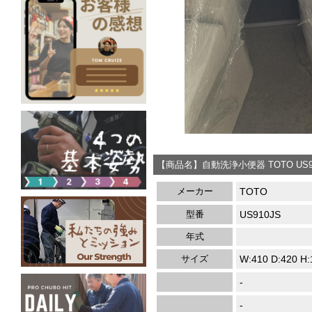
2024-09-23 姫路店 ?謄???
2024-09-20 ブログ更新!「【KissFM】町屋カ
様」
こちら
2024-07-19 ブログ更新！「【KissFM】お
2024-06-13 ブログ更新！「【実演会】調理の幅
ちら
2024-06-10 ブログ更新！「【お客様ご紹介】SOF
様」
こちら
2024-06-05 ブログ更新！「【お客様の声】じ
2024-05-30 ブログ更新！「【買取】遠方か
取！」
こちら
2024-05-22 ブログ更新！「【ショールーム
催！」
こちら
【商品名】自動洗浄小便器 TOTO US9
2024-05-18 ブログ更新！「常に進化するライ
に認定！」
こちら
メーカー
TOTO
2024-05-17 ブログ更新！「KissFMの生
様」
こちら
型番
US910JS
2024-05-15 ブログ更新！「鮮度保持装置「DENBA
入！」
こちら
年式
2024-05-13 ブログ更新！「【実演会】スチ
方が参加くださいました♪」
こちら
サイズ
W:410 D:420 H:
2024-05-10 ブログ更新！「【換気設備工事
工事のご依頼！」
こちら
-
2024-05-09 ブログ更新！「【ショールーム
-
リオをお試し！」
こちら