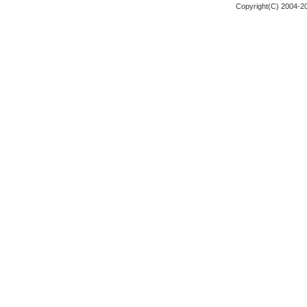
Copyright(C) 2004-202