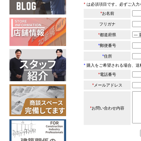
2024-05-08 ブログ更新！「【厨房機器入替
*
は必須項目です。必ずご入力
搬入！」
こちら
*
お名前
2024-05-01 ブログ更新！「【搬入設置】念
せて搬入設置！」
こちら
フリガナ
2024-04-23 ブログ更新！「【Kiss FM】〆
2024-04-18 ブログ更新！「新入社員が入社し
*
都道府県
2024-04-08 ブログ更新！「【商品紹介】リ
しました！」
こちら
*
郵便番号
2024-04-03 ブログ更新！「【お客様の声】源
2024-03-22 ブログ更新！「Kiss FMの生放送！Boula
*
住所
ちら
2024-03-18 ブログ更新！「【厨房一式】新カ
*
購入をご希望される場合、送
ださい♪」
こちら
*
電話番号
2024-03-15 ブログ更新！「いつもお世話に
チラーを搬入設置！」
こちら
*
メールアドレス
2024-03-12 ブログ更新！「はりまっちの採
ら
2024-03-05 ブログ更新！「【入れ替え】ギ
蔵庫搬出入！」
こちら
*
お問い合わせ内容
2024-03-02 ブログ更新！「プレハブ冷凍庫
～」
こちら
2024-02-29 ブログ更新！「プレハブ冷凍庫
ら
2024-02-22 ブログ更新！「お客様の声 ボム
2024-02-21 ブログ更新！「【厨房機器一式