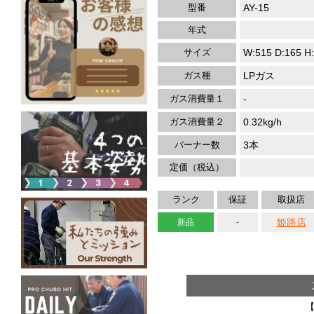
2024-09-23 姫路店 ?謄???
型番
AY-15
2024-09-20 ブログ更新!「【KissFM】町屋カ
年式
様」
こちら
2024-07-19 ブログ更新！「【KissFM】お
サイズ
W:515 D:165 H
2024-06-13 ブログ更新！「【実演会】調理の幅
ちら
ガス種
LPガス
2024-06-10 ブログ更新！「【お客様ご紹介】SOF
様」
こちら
ガス消費量１
-
2024-06-05 ブログ更新！「【お客様の声】じ
2024-05-30 ブログ更新！「【買取】遠方か
ガス消費量２
0.32kg/h
取！」
こちら
2024-05-22 ブログ更新！「【ショールーム
バーナー数
3本
催！」
こちら
定価（税込）
2024-05-18 ブログ更新！「常に進化するライ
に認定！」
こちら
2024-05-17 ブログ更新！「KissFMの生
ランク
保証
取扱店
様」
こちら
2024-05-15 ブログ更新！「鮮度保持装置「DENBA
姫路店
新品
-
入！」
こちら
2024-05-13 ブログ更新！「【実演会】スチ
方が参加くださいました♪」
こちら
2024-05-10 ブログ更新！「【換気設備工事
工事のご依頼！」
こちら
2024-05-09 ブログ更新！「【ショールーム
リオをお試し！」
こちら