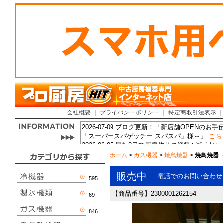
会社概要
｜
プライバシーポリシー
｜
特定商取引法表示
2026-07-09 ブログ更新！「新店舗OPENの
「スーパースパゲッチー スパスパ」様～」
こち
2026-06-05 最短3日で厨房作りの資料が揃う
ました!
こちら
ホーム
>
ガス機器
>
焼鳥焼器
>
焼鳥焼器（網
2026-04-15 ブログ更新！「【KissFM】 らぁ
2026-04-02 ブログ更新！「【KissFM】 く
販売中
電話でのお問い合わ
595
2026-03-31 ブログ更新！「クッキングライ
ら
【商品番号】2300001262154
69
2025-12-08 第22期経営指針発表会!
こちら
2025-11-20 【KissFM】 網野家
こちら
846
2025-10-11 ブログ更新！「お菓子屋USAG