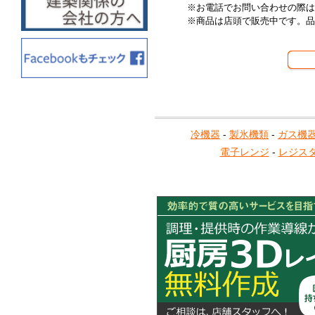
※お電話でお問い合わせの際は
ン！」
こちら
2024-02-16 ブログ更新！「【お客様の声】景
※商品は店頭で販売中です。品
2024-02-16 ブログ更新！「KissFMの生放送
2024-02-15 ブログ更新！「【空調設備】エ
2024-01-30 ブログ更新！「約8年間お付き
舗！」
こちら
2024-01-23 ブログ更新！「水と油のフライ
ちら
2024-01-20 ブログ更新！「【買取】難易度
出！」
こちら
冷機器
-
製氷機類
-
ガス機
2024-01-19 ブログ更新！「【厨房一式案件
区新店舗！」
こちら
電子レンジ
-
レジス
2024-01-18 ブログ更新！「Kissfmの生放送
2024-01-17 ブログ更新！「営業時間前に完
焼機を移設！」
こちら
2024-01-10 ブログ更新！「RATIONAL KITCHE
2024-01-05 ブログ更新！「新年明けまして
2023-12-28 ブログ更新！「本年も大変お世話
2023-12-28 ブログ更新！「第20期経営指針発
2023-12-26 ブログ更新！「【買取】約500
ちら
2023-12-25 ブログ更新！「KissFMの生
ら
2023-12-20 ブログ更新！「プレハブ冷蔵庫展
2023-12-02 ブログ更新！「姫路市役所前に