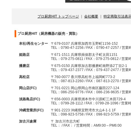
2023-11-22 ブログ更新！「ラショナル実演会～
2023-11-17 ブログ更新！「KissFMの生放
2023-11-16 ブログ更新！「【お客様の声】中
プロ厨房HIT トップページ
｜
会社概要
｜
特定商取引法表
2023-11-15 ブログ更新！「内定者に向けて
2023-11-11 ブログ更新！「稲美町のケーキ屋
2023-11-02 ブログ更新！「CADオペレータ
プロ厨房HIT（厨房機器の販売・買取）
2023-10-26 ブログ更新！「もうすぐオープ
ら
本社/再生センター
〒679-0107 兵庫県加西市玉野町1156-152
2023-10-19 ブログ更新！「KissFMの生放送
TEL：0790-47-2256 / FAX：0790-47-2257 / 
2023-10-18 ブログ更新！「買取見積の動画
姫路店
〒671-1511 兵庫県揖保郡太子町太田1151
2023-10-17 ブログ更新！「お客様から移転
TEL：079-275-0811 / FAX：079-275-0812 / 
す！」
こちら
播磨店
〒675-0150 兵庫県加古郡播磨町南野添2丁目2-1
2023-10-04 ブログ更新！「稲美町のケーキ
TEL：079-437-2377 / FAX：079-437-2477 / 
した♪」
こちら
高松店
〒760-0077 香川県高松市上福岡町773-2
2023-09-27 ブログ更新！「徳島県で換気フー
TEL：087-813-2260 / FAX：087-813-2270 / 
2023-09-22 ブログ更新！「KissFMの生放送！korean
岡山店(FC)
こちら
〒701-0221 岡山県岡山市南区藤田227-124
TEL：086-250-9776 / FAX：086-236-9635 / 
淡路島店(FC)
〒656-0003 兵庫県洲本市中川原町三木田729-4
TEL：0799-28-1112 / FAX：0799-28-1096 / 
沖縄営業所(FC)
〒901-2223 沖縄県宜野湾市大山4-1-1 1F
TEL：098-923-5758 / FAX：098-923-5759 / 
加古川倉庫
〒 加古川市志方町
TEL： / FAX： / 営業時間：AM9:00～PM6:00