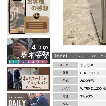
2024-09-23 姫路店 ?謄???
2024-09-20 ブログ更新!「【KissFM】町屋カ
様」
こちら
2024-07-19 ブログ更新！「【KissFM】お
2024-06-13 ブログ更新！「【実演会】調理の幅
ちら
2024-06-10 ブログ更新！「【お客様ご紹介】SOF
様」
こちら
2024-06-05 ブログ更新！「【お客様の声】じ
2024-05-30 ブログ更新！「【買取】遠方か
取！」
こちら
2024-05-22 ブログ更新！「【ショールーム
催！」
こちら
【商品名】ドゥコンディショナー ホシザキ
2024-05-18 ブログ更新！「常に進化するライ
に認定！」
こちら
メーカー
ホシザキ
2024-05-17 ブログ更新！「KissFMの生
様」
こちら
型番
HDC-32D2A3
2024-05-15 ブログ更新！「鮮度保持装置「DENBA
入！」
こちら
年式
2020年製
2024-05-13 ブログ更新！「【実演会】スチ
方が参加くださいました♪」
こちら
サイズ
W:750 D:1200 H
2024-05-10 ブログ更新！「【換気設備工事
工事のご依頼！」
こちら
電源
3相200V
2024-05-09 ブログ更新！「【ショールーム
冷媒
リオをお試し！」
こちら