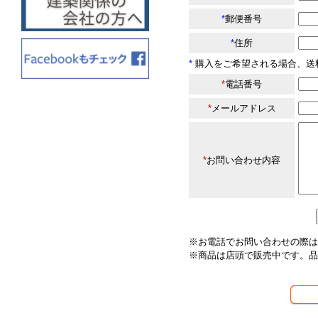
ン！」
こちら
*
郵便番号
2024-02-16 ブログ更新！「【お客様の声】景
2024-02-16 ブログ更新！「KissFMの生放送
*
住所
2024-02-15 ブログ更新！「【空調設備】エ
2024-01-30 ブログ更新！「約8年間お付き
*
購入をご希望される場合、送
舗！」
こちら
*
電話番号
2024-01-23 ブログ更新！「水と油のフライ
ちら
*
メールアドレス
2024-01-20 ブログ更新！「【買取】難易度
出！」
こちら
2024-01-19 ブログ更新！「【厨房一式案件
区新店舗！」
こちら
*
お問い合わせ内容
2024-01-18 ブログ更新！「Kissfmの生放送
2024-01-17 ブログ更新！「営業時間前に完
焼機を移設！」
こちら
2024-01-10 ブログ更新！「RATIONAL KITCHE
2024-01-05 ブログ更新！「新年明けまして
2023-12-28 ブログ更新！「本年も大変お世話
2023-12-28 ブログ更新！「第20期経営指針発
※お電話でお問い合わせの際は
2023-12-26 ブログ更新！「【買取】約500
※商品は店頭で販売中です。品
ちら
2023-12-25 ブログ更新！「KissFMの生
ら
2023-12-20 ブログ更新！「プレハブ冷蔵庫展
2023-12-02 ブログ更新！「姫路市役所前に