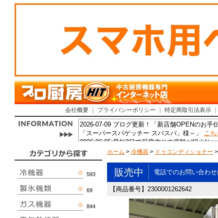
会社概要
｜
プライバシーポリシー
｜
特定商取引法表示
2026-07-09 ブログ更新！「新店舗OPENの
「スーパースパゲッチー スパスパ」様～」
こち
2026-06-05 最短3日で厨房作りの資料が揃う
ました!
こちら
ホーム
>
冷機器
>
ドゥコンディショナー
2026-04-15 ブログ更新！「【KissFM】 らぁ
2026-04-02 ブログ更新！「【KissFM】 く
販売中
電話でのお問い合わ
593
2026-03-31 ブログ更新！「クッキングライ
ら
【商品番号】2300001262642
69
2025-12-08 第22期経営指針発表会!
こちら
2025-11-20 【KissFM】 網野家
こちら
844
2025-10-11 ブログ更新！「お菓子屋USAG