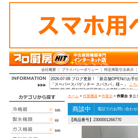
会社概要
｜
プライバシーポリシー
｜
特定商取引法表示
2026-07-09 ブログ更新！「新店舗OPENの
「スーパースパゲッチー スパスパ」様～」
こち
2026-06-05 最短3日で厨房作りの資料が揃う
ました!
こちら
ホーム
>
作業機器
>
作業台
>
作業台 タニ
2026-04-15 ブログ更新！「【KissFM】 らぁ
2026-04-02 ブログ更新！「【KissFM】 く
商談中
電話でのお問い合わ
595
2026-03-31 ブログ更新！「クッキングライ
ら
【商品番号】2300001266770
69
2025-12-08 第22期経営指針発表会!
こちら
2025-11-20 【KissFM】 網野家
こちら
846
2025-10-11 ブログ更新！「お菓子屋USAG