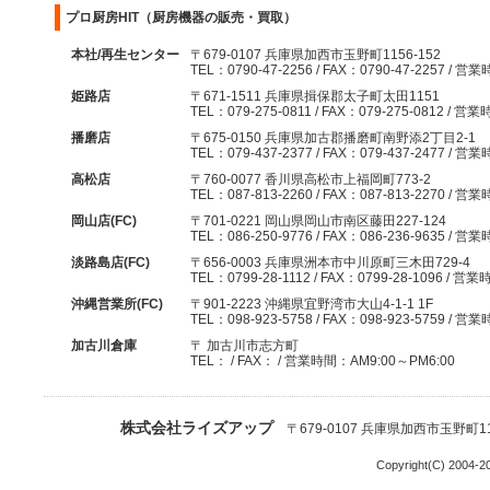
2023-11-22 ブログ更新！「ラショナル実演会～
プロ厨房HIT（厨房機器の販売・買取）
2023-11-17 ブログ更新！「KissFMの生放
2023-11-16 ブログ更新！「【お客様の声】中
本社/再生センター
〒679-0107 兵庫県加西市玉野町1156-152
TEL：0790-47-2256 / FAX：0790-47-2257 / 
2023-11-15 ブログ更新！「内定者に向けて
2023-11-11 ブログ更新！「稲美町のケーキ屋
姫路店
〒671-1511 兵庫県揖保郡太子町太田1151
TEL：079-275-0811 / FAX：079-275-0812 / 
2023-11-02 ブログ更新！「CADオペレータ
2023-10-26 ブログ更新！「もうすぐオープ
播磨店
〒675-0150 兵庫県加古郡播磨町南野添2丁目2-1
ら
TEL：079-437-2377 / FAX：079-437-2477 / 
2023-10-19 ブログ更新！「KissFMの生放送
高松店
〒760-0077 香川県高松市上福岡町773-2
2023-10-18 ブログ更新！「買取見積の動画
TEL：087-813-2260 / FAX：087-813-2270 / 
2023-10-17 ブログ更新！「お客様から移転
岡山店(FC)
〒701-0221 岡山県岡山市南区藤田227-124
す！」
こちら
TEL：086-250-9776 / FAX：086-236-9635 / 
2023-10-04 ブログ更新！「稲美町のケーキ
淡路島店(FC)
〒656-0003 兵庫県洲本市中川原町三木田729-4
した♪」
こちら
TEL：0799-28-1112 / FAX：0799-28-1096 / 
2023-09-27 ブログ更新！「徳島県で換気フー
沖縄営業所(FC)
〒901-2223 沖縄県宜野湾市大山4-1-1 1F
2023-09-22 ブログ更新！「KissFMの生放送！korean
TEL：098-923-5758 / FAX：098-923-5759 / 
こちら
加古川倉庫
〒 加古川市志方町
TEL： / FAX： / 営業時間：AM9:00～PM6:00
株式会社ライズアップ
〒679-0107 兵庫県加西市玉野町1156-
Copyright(C) 2004-202