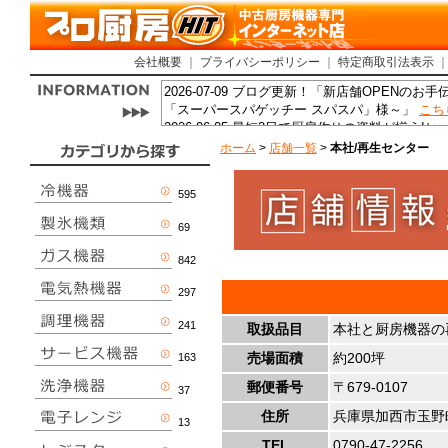
会社概要
｜
プライバシーポリシー
｜
特定商取引法表示
2026-07-09 ブログ更新！「新店舗OPENの
「スーパースパゲッチー スパスパ」様～」
こち
2026-06-05 最短3日で厨房作りの資料が揃う
ました!
こちら
ホーム
>
店舗一覧
>
本社/再生センター
2026-04-15 ブログ更新！「【KissFM】 らぁ
2026-04-02 ブログ更新！「【KissFM】 く
595
2026-03-31 ブログ更新！「クッキングライ
ら
69
2025-12-08 第22期経営指針発表会!
こちら
2025-11-20 【KissFM】 網野家
こちら
842
2025-10-11 ブログ更新！「お菓子屋USAG
ていただきました♪」
こちら
297
2025-10-08 ブログ更新！「人気うどん店「
た！！」
こちら
241
取扱品目
本社と厨房機器の
2025-10-06 ブログ更新！「【KissFM】 麺
売場面積
約200坪
163
2025-08-05 ブログ更新！「【KissFM】 
2025-06-24 ブログ更新！「香川県に新たな
郵便番号
〒679-0107
37
入設置してきました！」
こちら
2025-05-19 ブログ更新！「【KissFM】焼肉工
住所
兵庫県加西市玉野町1
13
2025-03-31 ブログ更新！「【KissFM】ごは
TEL
0790-47-2256