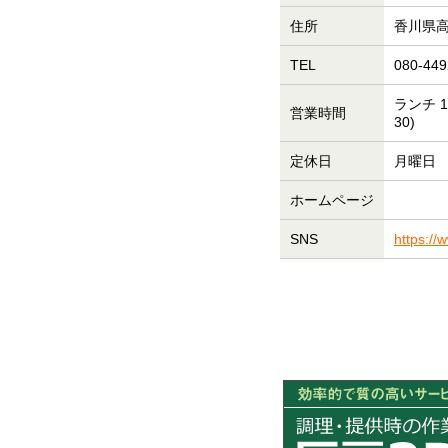
2023-10-18 ブログ更新！「買取見積の動画
住所
香川県高
2023-10-17 ブログ更新！「お客様から移転
す！」
こちら
TEL
080-449
2023-10-04 ブログ更新！「稲美町のケーキ
した♪」
こちら
2023-09-27 ブログ更新！「徳島県で換気フー
ランチ 
営業時間
2023-09-22 ブログ更新！「KissFMの生放送！korean
30)
こちら
定休日
月曜日
ホームページ
SNS
https:/