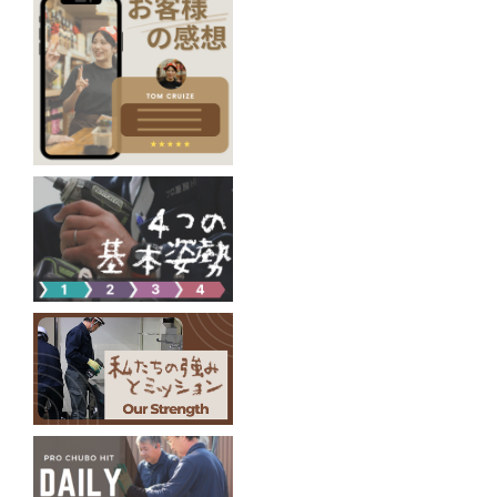
2024-09-23 姫路店 ?謄???
2024-09-20 ブログ更新!「【KissFM】町屋カ
様」
こちら
2024-07-19 ブログ更新！「【KissFM】お
2024-06-13 ブログ更新！「【実演会】調理の幅
ちら
2024-06-10 ブログ更新！「【お客様ご紹介】SOF
様」
こちら
2024-06-05 ブログ更新！「【お客様の声】じ
2024-05-30 ブログ更新！「【買取】遠方か
取！」
こちら
2024-05-22 ブログ更新！「【ショールーム
催！」
こちら
2024-05-18 ブログ更新！「常に進化するライ
に認定！」
こちら
2024-05-17 ブログ更新！「KissFMの生
様」
こちら
2024-05-15 ブログ更新！「鮮度保持装置「DENBA
入！」
こちら
2024-05-13 ブログ更新！「【実演会】スチ
方が参加くださいました♪」
こちら
2024-05-10 ブログ更新！「【換気設備工事
工事のご依頼！」
こちら
2024-05-09 ブログ更新！「【ショールーム
リオをお試し！」
こちら