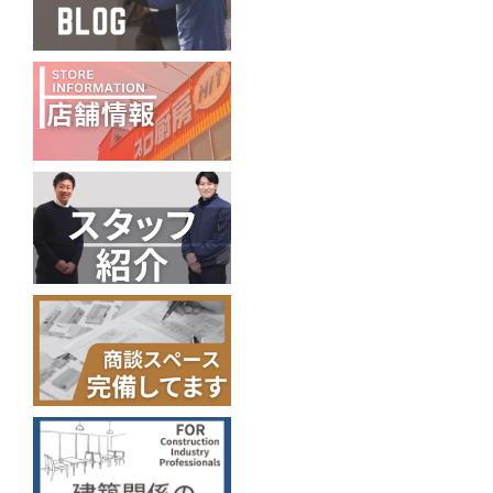
2024-05-08 ブログ更新！「【厨房機器入替
搬入！」
こちら
2024-05-01 ブログ更新！「【搬入設置】念
せて搬入設置！」
こちら
2024-04-23 ブログ更新！「【Kiss FM】〆
2024-04-18 ブログ更新！「新入社員が入社し
2024-04-08 ブログ更新！「【商品紹介】リ
しました！」
こちら
2024-04-03 ブログ更新！「【お客様の声】源
2024-03-22 ブログ更新！「Kiss FMの生放送！Boula
ちら
2024-03-18 ブログ更新！「【厨房一式】新カ
ださい♪」
こちら
2024-03-15 ブログ更新！「いつもお世話に
チラーを搬入設置！」
こちら
2024-03-12 ブログ更新！「はりまっちの採
ら
2024-03-05 ブログ更新！「【入れ替え】ギ
蔵庫搬出入！」
こちら
2024-03-02 ブログ更新！「プレハブ冷凍庫
～」
こちら
2024-02-29 ブログ更新！「プレハブ冷凍庫
ら
2024-02-22 ブログ更新！「お客様の声 ボム
2024-02-21 ブログ更新！「【厨房機器一式