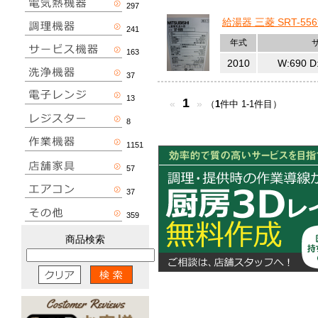
ていただきました♪」
こちら
297
2025-10-08 ブログ更新！「人気うどん店「
給湯器 三菱 SRT-556
た！！」
こちら
241
2025-10-06 ブログ更新！「【KissFM】 麺
年式
163
2025-08-05 ブログ更新！「【KissFM】 
2010
W:690 D
2025-06-24 ブログ更新！「香川県に新たな
37
入設置してきました！」
こちら
2025-05-19 ブログ更新！「【KissFM】焼肉工
13
1
«
»
（
1
件中 1-1件目）
2025-03-31 ブログ更新！「【KissFM】ごは
こちら
8
2025-03-15 ブログ更新！「冷蔵ショーケー
ました！」
こちら
1151
2025-03-03 ブログ更新！「姫路店 防災訓練
57
2025-02-28 ブログ更新！「オーダーメイド
した！！」
こちら
37
2025-02-24 ブログ更新!「【KissFM】鯛そ
こちら
359
2025-01-21 ブログ更新！「ラショナル製ス
リオを使ったキッチンライブ開催！」
こちら
商品検索
2025-01-14 ブログ更新！「【ミキサー入れ
施工しました！」
こちら
2024-12-24 ブログ更新！「第21期経営指針発
2024-11-21 ブログ更新！「冷凍自動販売機 
【IN 沖縄】」
こちら
2024-10-23 ブログ更新！「【KissFM】168Gelat